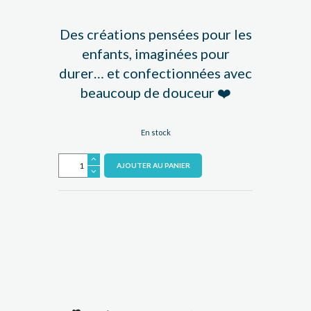
Des créations pensées pour les
enfants, imaginées pour
durer… et confectionnées avec
beaucoup de douceur ❤️
En stock
quantité
AJOUTER AU PANIER
de
Débarbouillette
enfant