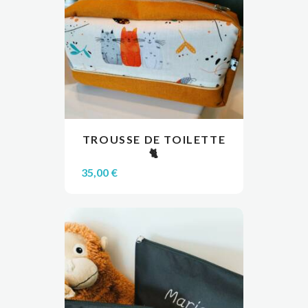
sur
la
page
du
produit
TROUSSE DE TOILETTE
LIRE LA SUITE
VIEW
🐈
35,00
€