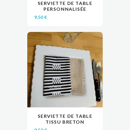
SERVIETTE DE TABLE
produit
VIEW
CHOIX DES OPTIONS
PERSONNALISÉE
a
plusieurs
9,50
€
variations.
Les
options
peuvent
être
choisies
sur
la
page
du
produit
SERVIETTE DE TABLE
VIEW
AJOUTER AU PANIER
TISSU BRETON
9,50
€