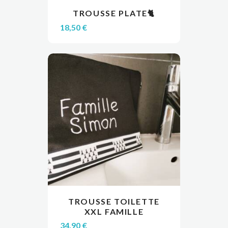
TROUSSE PLATE🐈
LIRE LA SUITE
VIEW
18,50
€
Ce
TROUSSE TOILETTE
produit
VIEW
CHOIX DES OPTIONS
XXL FAMILLE
a
PERSONNALISÉE
plusieurs
34,90
€